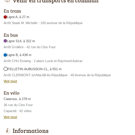
En tram
Ligne A, à 27 m
Arrêt Stade M. Michelin - 100 avenue de la République
En bus
Ligne S14, à 322 m
Arrêt Grolière - 42 rue du Clos Four
Ligne B, à 438 m
Arrêt CHU Estaing - 2 place Lucie et Raymond Aubrac
FELLETIN-AUBUSSON-CL, à 551 m
Arrêt CLERMONT-1erMai AB Av.République - 40 Avenue de la République
Voir tout
En vélo
Cataroux, à 278 m
36 rue du Clos Four
Capacité : 42 vélos
Voir tout
Informations