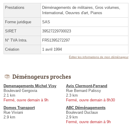
Prestations
Déménagements de militaires, Gros volumes,
International, Oeuvres d'art, Pianos
Forme juridique
SAS
SIRET
39527229700023
N° TVA Intra.
FR51395272297
Création
1 avril 1994
Éditer les informations de mon déménageur
Déménageurs proches
Demenagements Michel Visy
Avis Clermont-Ferrand
Boulevard Gergovia
Rue Bernard Palissy
2.1 km
2.3 km
Fermé, ouvre demain à 9h
Fermé, ouvre demain à 8h30
Domes Transport
ABC Déménagements
Rue Viviani
Boulevard Duclaux
2.9 km
2.9 km
Fermé, ouvre demain à 9h