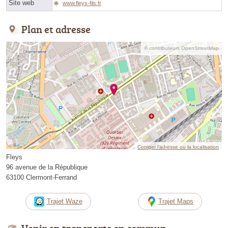
Site web
www.fleys-fils.fr
Plan et adresse
© contributeurs OpenStreetMap
Corriger l’adresse ou la localisation
Fleys
96 avenue de la République
63100 Clermont-Ferrand
Trajet Waze
Trajet Maps
Venir en transports en commun