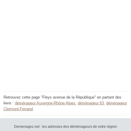
Retrouvez cette page "Fleys avenue de la République" en partant des
liens :
déménageur Auvergne-Rhône-Alpes
,
déménageur 63
,
déménageur
Clermont-Ferrand
.
Demenagez.net : les adresses des déménageurs de votre région