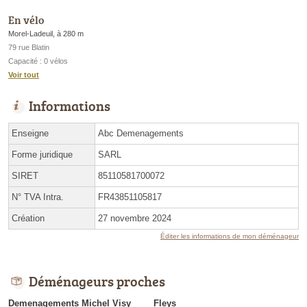
En vélo
Morel-Ladeuil, à 280 m
79 rue Blatin
Capacité : 0 vélos
Voir tout
Informations
Enseigne
Abc Demenagements
Forme juridique
SARL
SIRET
85110581700072
N° TVA Intra.
FR43851105817
Création
27 novembre 2024
Éditer les informations de mon déménageur
Déménageurs proches
Demenagements Michel Visy
Fleys