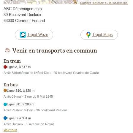
Corriger l’adresse ou la localisation
ABC Déménagements
39 Boulevard Duclaux
63000 Clermont-Ferrand
Trajet Waze
Trajet Maps
Venir en transports en commun
En tram
Ligne A, à 617 m
Arrêt Bibliothèque de l'Hôtel-Dieu - 20 boulevard Charles de Gaulle
En bus
Ligne S10, à 320 m
Arrêt 08-mai - 3 rue du 8 Mai 1945
Ligne S11, à 280 m
Arrêt Pasteur Gilbert - 36 boulevard Pasteur
Ligne B, à 331 m
Arrêt Duclaux - 5 avenue de Royat
Voir tout