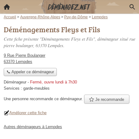
Accueil
>
Auvergne-Rhône-Alpes
>
Puy-de-Dôme
>
Lempdes
Déménagements Fleys et Fils
Cette fiche présente "Déménagements Fleys et Fils", déménageur situé
rue
pierre boulanger
, 63370 Lempdes.
9 Rue Pierre Boulanger
63370 Lempdes
📞 Appeler ce déménageur
Déménageur
-
Fermé, ouvre lundi à 7h30
Services :
garde-meubles
Une personne
recommande
ce déménageur.
Je recommande
Améliorer cette fiche
Autres déménageurs à Lempdes