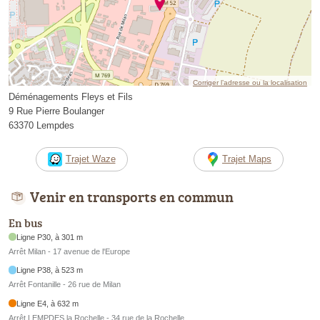
Corriger l’adresse ou la localisation
Déménagements Fleys et Fils
9 Rue Pierre Boulanger
63370 Lempdes
Trajet Waze
Trajet Maps
Venir en transports en commun
En bus
Ligne P30, à 301 m
Arrêt Milan - 17 avenue de l'Europe
Ligne P38, à 523 m
Arrêt Fontanille - 26 rue de Milan
Ligne E4, à 632 m
Arrêt LEMPDES la Rochelle - 34 rue de la Rochelle