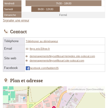
Vendredi
7h30 - 18h30
Samedi
8h30 - 12h30
Dimanche
Fermé
Signaler une erreur
Contact
Téléphone
Téléphoner au déménageur
Email
fleys.ericⓐfree.fr
demenagementsfleysetfilssarl-lempdes.site-solocal.com
Site web
demenagementsfleysetfilssarl.site-solocal.com
Facebook
facebook.com/faddem35
Plan et adresse
© contributeurs OpenStreetMap