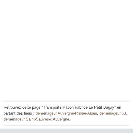
Retrouvez cette page "Transports Papon Fabrice Le Petit Bagay" en
partant des liens :
déménageur Auvergne-Rhône-Alpes
,
déménageur 63
,
déménageur Saint-Sauves-d'Auvergne
.