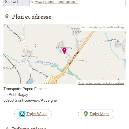
Site web
www.transport-paponfabrice.fr
Plan et adresse
© contributeurs OpenStreetMap
Corriger l’adresse ou la localisation
Transports Papon Fabrice
Le Petit Bagay
63950 Saint-Sauves-d'Auvergne
Trajet Waze
Trajet Maps
Informations