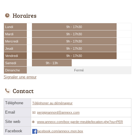
Horaires
Lundi
9h - 17h30
Mardi
9h - 17h30
Mercredi
9h - 17h30
Jeudi
9h - 17h30
Vendredi
9h - 17h30
Samedi
9h - 13h
Dimanche
Fermé
Signaler une erreur
Contact
Téléphone
Téléphoner au déménageur
Email
perpignannordⓐannexx.com
Site web
www.annexx.com/box-garde-meuble/location.php?ou=PER
Facebook
facebook.com/annexx.mon.box