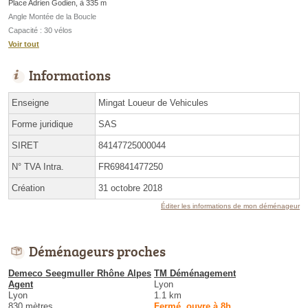
Place Adrien Godien, à 335 m
Angle Montée de la Boucle
Capacité : 30 vélos
Voir tout
Informations
Enseigne
Mingat Loueur de Vehicules
Forme juridique
SAS
SIRET
84147725000044
N° TVA Intra.
FR69841477250
Création
31 octobre 2018
Éditer les informations de mon déménageur
Déménageurs proches
Demeco Seegmuller Rhône Alpes
TM Déménagement
Agent
Lyon
Lyon
1.1 km
830 mètres
Fermé, ouvre à 8h