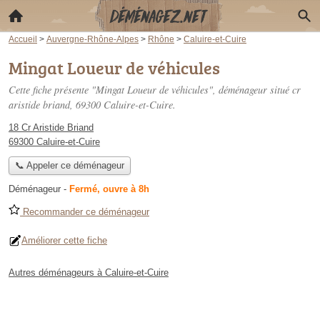
Accueil
>
Auvergne-Rhône-Alpes
>
Rhône
>
Caluire-et-Cuire
Mingat Loueur de véhicules
Cette fiche présente "Mingat Loueur de véhicules", déménageur situé
cr
aristide briand
, 69300 Caluire-et-Cuire.
18 Cr Aristide Briand
69300 Caluire-et-Cuire
📞 Appeler ce déménageur
Déménageur
-
Fermé, ouvre à 8h
Recommander ce déménageur
Améliorer cette fiche
Autres déménageurs à Caluire-et-Cuire