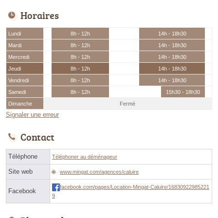
Horaires
Lundi
8h - 12h
14h - 18h30
Mardi
8h - 12h
14h - 18h30
Mercredi
8h - 12h
14h - 18h30
Jeudi
8h - 12h
14h - 18h30
Vendredi
8h - 12h
14h - 18h30
Samedi
8h - 12h
15h30 - 18h30
Dimanche
Fermé
Signaler une erreur
Contact
Téléphone
Téléphoner au déménageur
Site web
www.mingat.com/agences/caluire
facebook.com/pages/Location-Mingat-Caluire/16830922985221
Facebook
9