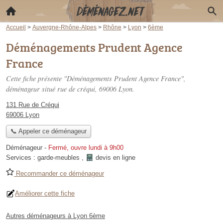
Accueil
>
Auvergne-Rhône-Alpes
>
Rhône
>
Lyon
>
6ème
Déménagements Prudent Agence
France
Cette fiche présente "Déménagements Prudent Agence France",
déménageur situé
rue de créqui
, 69006 Lyon.
131 Rue de Créqui
69006 Lyon
📞 Appeler ce déménageur
Déménageur
-
Fermé, ouvre lundi à 9h00
Services :
garde-meubles
,
devis en ligne
Recommander ce déménageur
Améliorer cette fiche
Autres déménageurs à Lyon 6ème