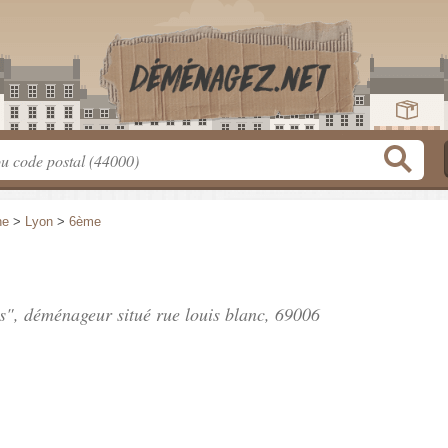
ne
>
Lyon
>
6ème
ces", déménageur situé
rue louis blanc
, 69006