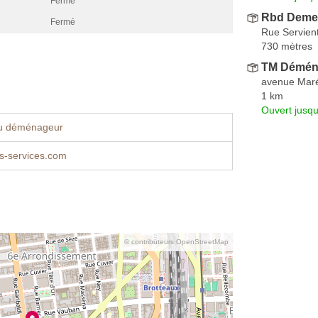
Fermé
Rbd Deme
Fermé
Rue Servien
730 mètres
TM Démén
avenue Maré
1 km
Ouvert jusqu
u déménageur
s-services.com
© contributeurs OpenStreetMap