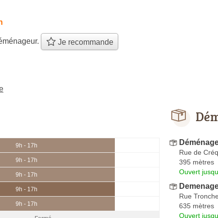
h
éménageur.
Je recommande
e
Dém
Déménage
9h - 17h
Rue de Créq
9h - 17h
395 mètres
Ouvert jusqu
9h - 17h
Demenage
9h - 17h
Rue Tronche
9h - 17h
635 mètres
Ouvert jusqu