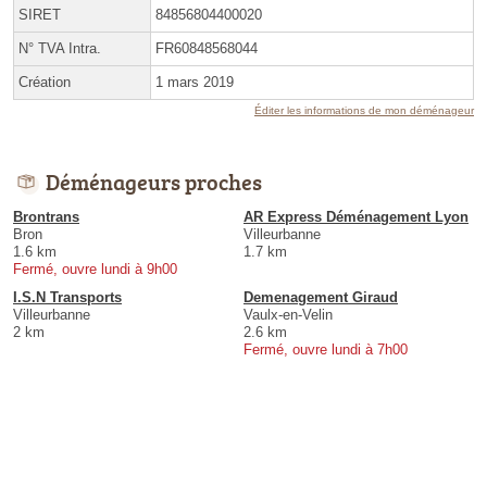
SIRET
84856804400020
N° TVA Intra.
FR60848568044
Création
1 mars 2019
Éditer les informations de mon déménageur
Déménageurs proches
Brontrans
AR Express Déménagement Lyon
Bron
Villeurbanne
1.6 km
1.7 km
Fermé, ouvre lundi à 9h00
I.S.N Transports
Demenagement Giraud
Villeurbanne
Vaulx-en-Velin
2 km
2.6 km
Fermé, ouvre lundi à 7h00