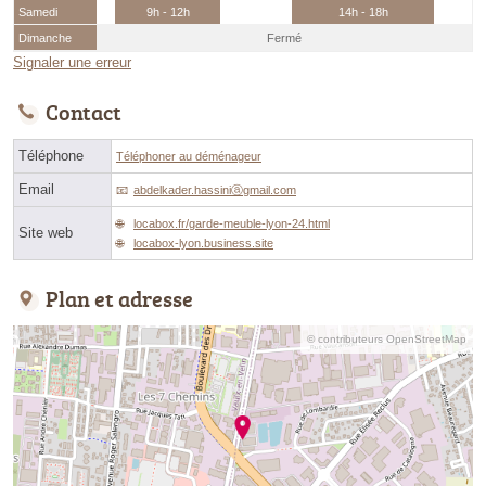
Samedi
9h - 12h
14h - 18h
Dimanche
Fermé
Signaler une erreur
Contact
Téléphone
Téléphoner au déménageur
Email
abdelkader.hassiniⓐgmail.com
locabox.fr/garde-meuble-lyon-24.html
Site web
locabox-lyon.business.site
Plan et adresse
© contributeurs OpenStreetMap