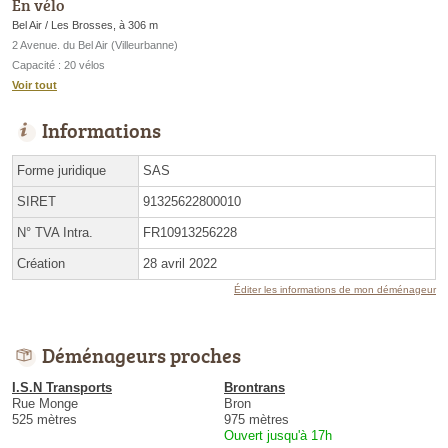
En vélo
Bel Air / Les Brosses, à 306 m
2 Avenue. du Bel Air (Villeurbanne)
Capacité : 20 vélos
Voir tout
Informations
Forme juridique
SAS
SIRET
91325622800010
N° TVA Intra.
FR10913256228
Création
28 avril 2022
Éditer les informations de mon déménageur
Déménageurs proches
I.S.N Transports
Brontrans
Rue Monge
Bron
525 mètres
975 mètres
Ouvert jusqu'à 17h