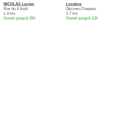
NICOLAS Lucien
Locabox
Rue du 4 Août
Décines-Charpieu
1.4 km
1.7 km
Ouvert jusqu'à 20h
Ouvert jusqu'à 12h