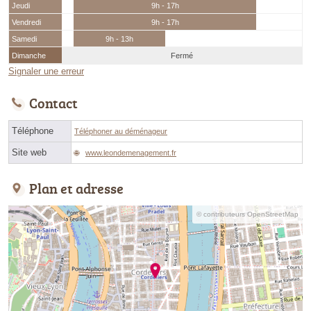
Jeudi
9h - 17h
Vendredi
9h - 17h
Samedi
9h - 13h
Dimanche
Fermé
Signaler une erreur
Contact
Téléphone
Téléphoner au déménageur
Site web
www.leondemenagement.fr
Plan et adresse
© contributeurs OpenStreetMap