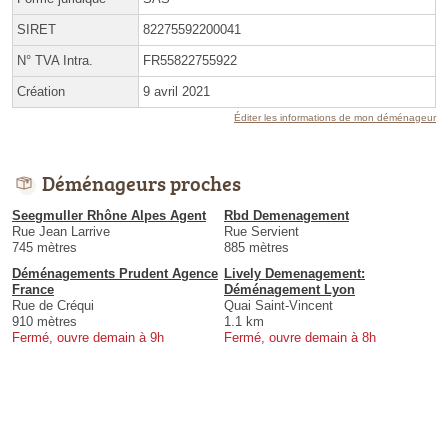
SIRET
82275592200041
N° TVA Intra.
FR55822755922
Création
9 avril 2021
Éditer les informations de mon déménageur
Déménageurs proches
Seegmuller Rhône Alpes Agent
Rbd Demenagement
Rue Jean Larrive
Rue Servient
745 mètres
885 mètres
Déménagements Prudent Agence
Lively Demenagement:
France
Déménagement Lyon
Rue de Créqui
Quai Saint-Vincent
910 mètres
1.1 km
Fermé, ouvre demain à 9h
Fermé, ouvre demain à 8h