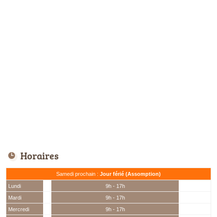
Horaires
Samedi prochain :
Jour férié (Assomption)
Lundi
9h - 17h
Mardi
9h - 17h
Mercredi
9h - 17h