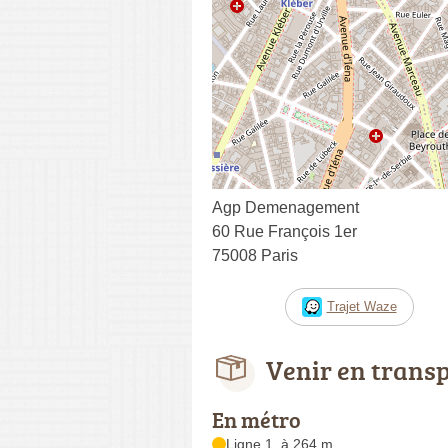
Agp Demenagement
60 Rue François 1er
75008 Paris
Trajet Waze
Venir en trans
En métro
Ligne 1, à 264 m