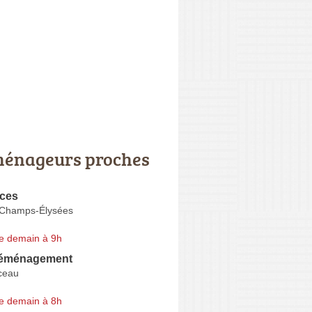
énageurs proches
ices
 Champs-Élysées
e demain à 9h
déménagement
ceau
e demain à 8h