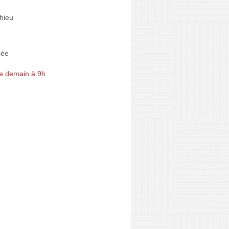
hieu
sée
e demain à 9h