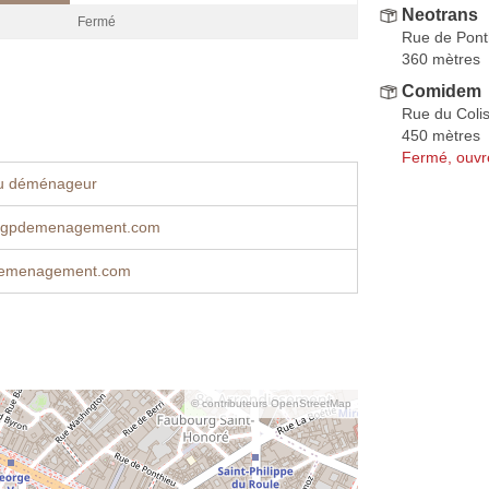
Neotrans
Fermé
Rue de Pont
360 mètres
Comidem
Rue du Coli
450 mètres
Fermé, ouvr
u déménageur
agpdemenagement.com
emenagement.com
© contributeurs OpenStreetMap