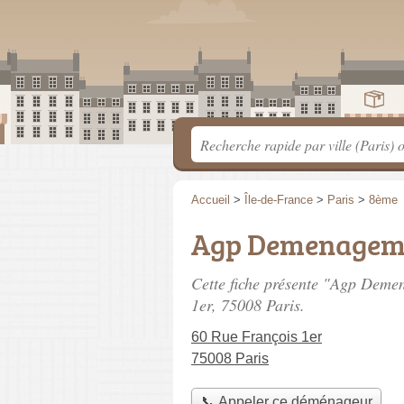
Accueil
>
Île-de-France
>
Paris
>
8ème
Agp Demenagem
Cette fiche présente "Agp Dem
1er
, 75008 Paris.
60 Rue François 1er
75008 Paris
📞 Appeler ce déménageur