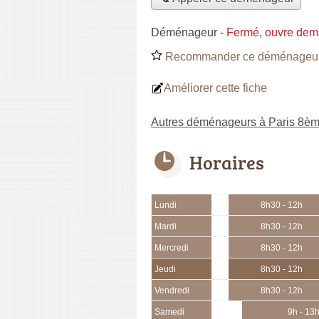
Déménageur
-
Fermé, ouvre dem
Recommander ce déménageu
Améliorer cette fiche
Autres déménageurs à Paris 8è
Horaires
Lundi
8h30 - 12h
Mardi
8h30 - 12h
Mercredi
8h30 - 12h
Jeudi
8h30 - 12h
Vendredi
8h30 - 12h
Samedi
9h - 13