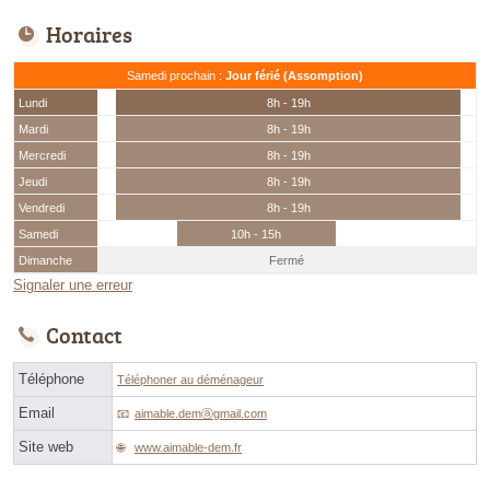
Horaires
Samedi prochain :
Jour férié (Assomption)
Lundi
8h - 19h
Mardi
8h - 19h
Mercredi
8h - 19h
Jeudi
8h - 19h
Vendredi
8h - 19h
Samedi
10h - 15h
Dimanche
Fermé
Signaler une erreur
Contact
Téléphone
Téléphoner au déménageur
Email
aimable.demⓐgmail.com
Site web
www.aimable-dem.fr