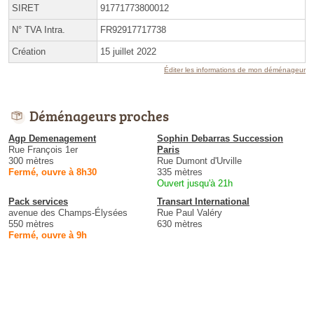
SIRET
91771773800012
N° TVA Intra.
FR92917717738
Création
15 juillet 2022
Éditer les informations de mon déménageur
Déménageurs proches
Agp Demenagement
Sophin Debarras Succession
Rue François 1er
Paris
300 mètres
Rue Dumont d'Urville
Fermé, ouvre à 8h30
335 mètres
Ouvert jusqu'à 21h
Pack services
Transart International
avenue des Champs-Élysées
Rue Paul Valéry
550 mètres
630 mètres
Fermé, ouvre à 9h