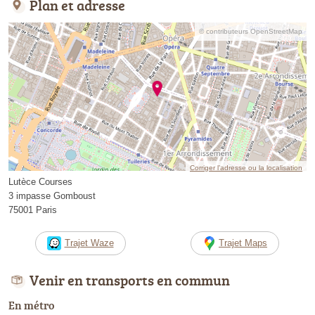
Plan et adresse
© contributeurs OpenStreetMap
Corriger l’adresse ou la localisation
Lutèce Courses
3 impasse Gomboust
75001 Paris
Trajet Waze
Trajet Maps
Venir en transports en commun
En métro