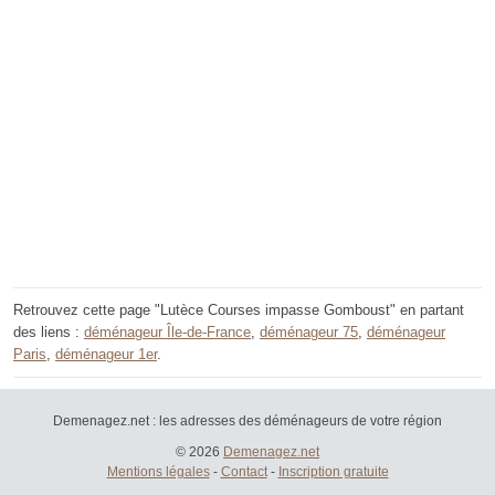
Retrouvez cette page "Lutèce Courses impasse Gomboust" en partant
des liens :
déménageur Île-de-France
,
déménageur 75
,
déménageur
Paris
,
déménageur 1er
.
Demenagez.net : les adresses des déménageurs de votre région
© 2026
Demenagez.net
Mentions légales
-
Contact
-
Inscription gratuite