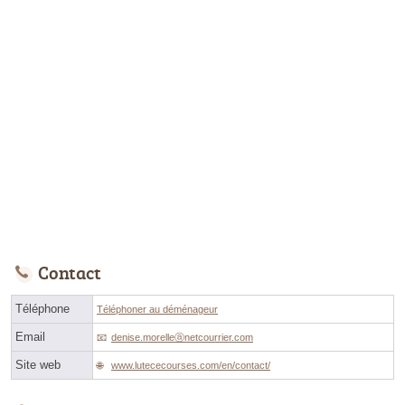
Contact
Téléphone
Téléphoner au déménageur
Email
denise.morelleⓐnetcourrier.com
Site web
www.lutececourses.com/en/contact/