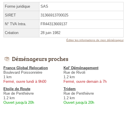
Forme juridique
SAS
SIRET
31366913700025
N° TVA Intra.
FR44313669137
Création
28 juin 1982
Éditer les informations de mon déménageur
Déménageurs proches
France Global Relocation
Kel’ Déménagement
Boulevard Poissonnière
Rue de Rivoli
1 km
1.2 km
Fermé, ouvre lundi à 9h00
Fermé, ouvre demain à 7h
Etoile de Route
Tridem
Rue de Penthièvre
Rue de Penthièvre
1.2 km
1.2 km
Ouvert jusqu'à 20h
Ouvert jusqu'à 20h