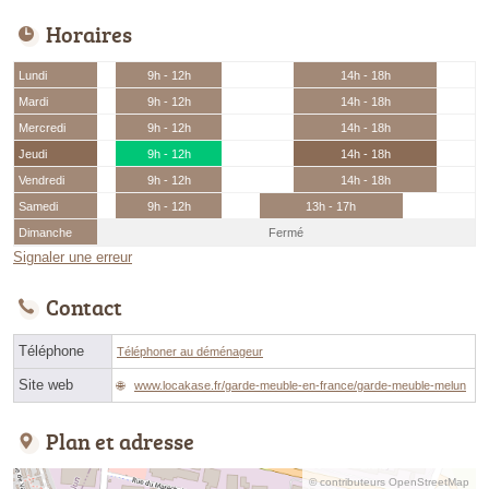
Horaires
Lundi
9h - 12h
14h - 18h
Mardi
9h - 12h
14h - 18h
Mercredi
9h - 12h
14h - 18h
Jeudi
9h - 12h
14h - 18h
Vendredi
9h - 12h
14h - 18h
Samedi
9h - 12h
13h - 17h
Dimanche
Fermé
Signaler une erreur
Contact
Téléphone
Téléphoner au déménageur
Site web
www.locakase.fr/garde-meuble-en-france/garde-meuble-melun
Plan et adresse
© contributeurs OpenStreetMap