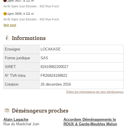
Ligne 3607, à 111 m
Arrêt Saint-Just Einstein - 342 Rue Foch
Ligne 3608, à 111 m
Arrêt Saint-Just Einstein - 342 Rue Foch
Voir tout
Informations
Enseigne
LOCAKASE
Forme juridique
SAS
SIRET
82419982200027
N° TVA Intra.
FR26824199822
Création
26 décembre 2016
Éditer les informations de mon déménageur
Déménageurs proches
Alain Lagache
Accordem Déménagements le
Rue du Maréchal Juin
ROUX & Garde-Meubles Melun