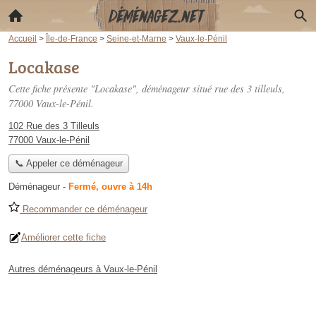
Accueil
>
Île-de-France
>
Seine-et-Marne
>
Vaux-le-Pénil
Locakase
Cette fiche présente "Locakase", déménageur situé
rue des 3 tilleuls
,
77000 Vaux-le-Pénil.
102 Rue des 3 Tilleuls
77000 Vaux-le-Pénil
📞 Appeler ce déménageur
Déménageur
-
Fermé, ouvre à 14h
Recommander ce déménageur
Améliorer cette fiche
Autres déménageurs à Vaux-le-Pénil