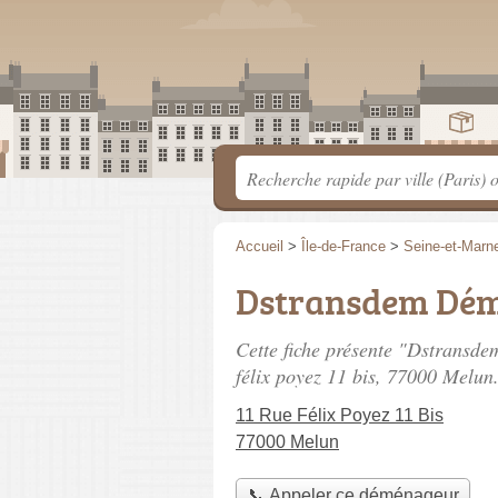
Accueil
>
Île-de-France
>
Seine-et-Marn
Dstransdem Dé
Cette fiche présente "Dstrans
félix poyez 11 bis
, 77000 Melun
11 Rue Félix Poyez 11 Bis
77000 Melun
📞 Appeler ce déménageur