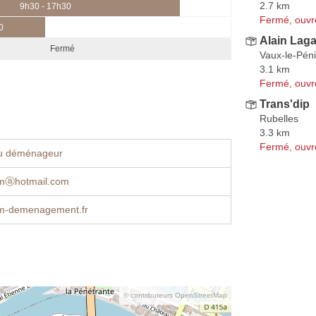
2.7 km
9h30 - 17h30
Fermé, ouvr
0
Alain Lag
Fermé
Vaux-le-Péni
3.1 km
Fermé, ouvr
Trans'dip
Rubelles
3.3 km
Fermé, ouvr
u déménageur
mⓐhotmail.com
m-demenagement.fr
© contributeurs OpenStreetMap