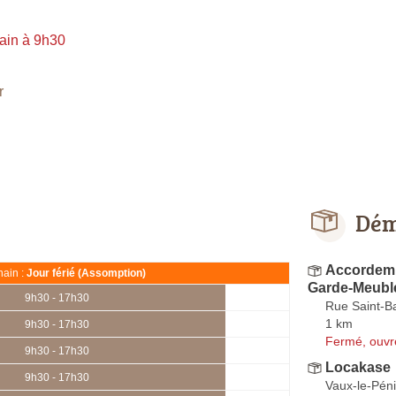
ain à 9h30
r
Dém
Accordem
ain :
Jour férié (Assomption)
Garde-Meuble
9h30 - 17h30
Rue Saint-B
1 km
9h30 - 17h30
Fermé, ouvr
9h30 - 17h30
Locakase
9h30 - 17h30
Vaux-le-Péni