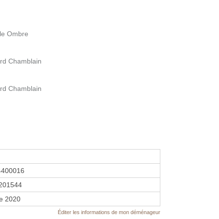
lle Ombre
vard Chamblain
vard Chamblain
4400016
201544
re 2020
Éditer les informations de mon déménageur