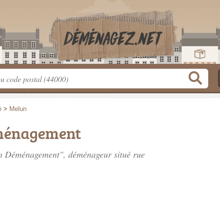
e
>
Melun
ménagement
dem Déménagement", déménageur situé
rue
.