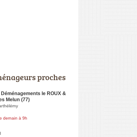
énageurs proches
 Déménagements le ROUX &
s Melun (77)
arthélémy
e demain à 9h
l