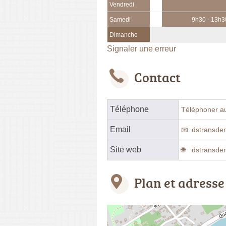
Vendredi
Samedi
9h30 - 13h3
Dimanche
Signaler une erreur
Contact
Téléphone
Téléphoner a
Email
dstransde
Site web
dstransde
Plan et adresse