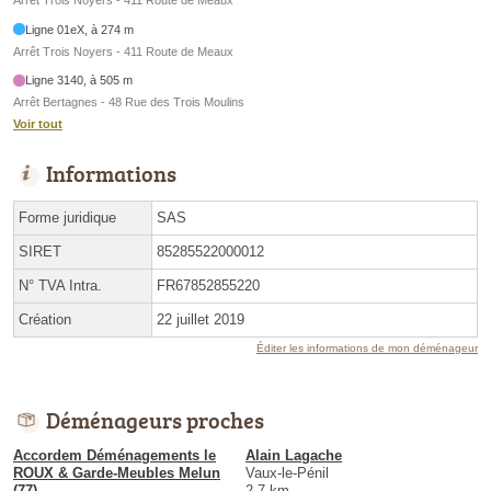
Arrêt Trois Noyers - 411 Route de Meaux
Ligne 01eX, à 274 m
Arrêt Trois Noyers - 411 Route de Meaux
Ligne 3140, à 505 m
Arrêt Bertagnes - 48 Rue des Trois Moulins
Voir tout
Informations
Forme juridique
SAS
SIRET
85285522000012
N° TVA Intra.
FR67852855220
Création
22 juillet 2019
Éditer les informations de mon déménageur
Déménageurs proches
Accordem Déménagements le
Alain Lagache
ROUX & Garde-Meubles Melun
Vaux-le-Pénil
(77)
2.7 km