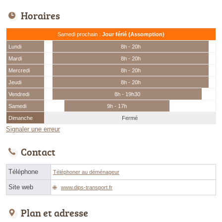
Horaires
Samedi prochain :
Jour férié (Assomption)
Lundi
8h - 20h
Mardi
8h - 20h
Mercredi
8h - 20h
Jeudi
8h - 20h
Vendredi
8h - 19h30
Samedi
9h - 17h
Dimanche
Fermé
Signaler une erreur
Contact
Téléphone
Téléphoner au déménageur
Site web
www.dips-transport.fr
Plan et adresse