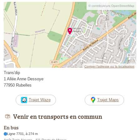
© contributeurs OpenStreetMap
Corriger l’adresse ou la localisation
Trans'dip
1 Allée Anne Dessoye
77950 Rubelles
Trajet Waze
Trajet Maps
Venir en transports en commun
En bus
Ligne 7701, à 274 m