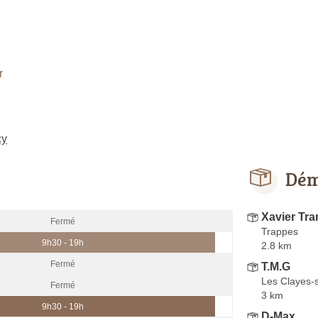
r
cy
Dém
Xavier Tra
Fermé
Trappes
9h30 - 19h
2.8 km
Fermé
T.M.G
Les Clayes-
Fermé
3 km
9h30 - 19h
D-Max