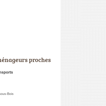
énageurs proches
nsports
sous-Bois