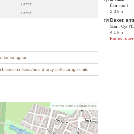
Fermé
Élancourt
3.3 km
Fermé
Dexer, en
Saint-Cyr-l'
4.1 km
Fermé, ouvr
u déménageur
.biensur.co/sites/bois-d-arcy-self-storage-units
© contributeurs OpenStreetMap