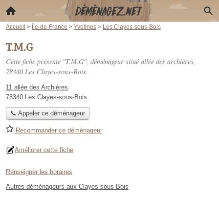
Accueil
>
Île-de-France
>
Yvelines
>
Les Clayes-sous-Bois
T.M.G
Cette fiche présente "T.M.G", déménageur situé
allée des archières
,
78340 Les Clayes-sous-Bois.
11 allée des Archières
78340 Les Clayes-sous-Bois
📞 Appeler ce déménageur
Recommander ce déménageur
Améliorer cette fiche
Renseigner les horaires
Autres déménageurs aux Clayes-sous-Bois