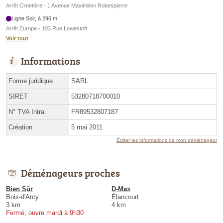
Arrêt Cimetière - 1 Avenue Maximilien Robespierre
Ligne Soir, à 296 m
Arrêt Europe - 103 Rue Lowestoft
Voir tout
Informations
Forme juridique
SARL
SIRET
53280718700010
N° TVA Intra.
FR89532807187
Création
5 mai 2011
Éditer les informations de mon déménageur
Déménageurs proches
Bien Sûr
D-Max
Bois-d'Arcy
Élancourt
3 km
4 km
Fermé, ouvre mardi à 9h30