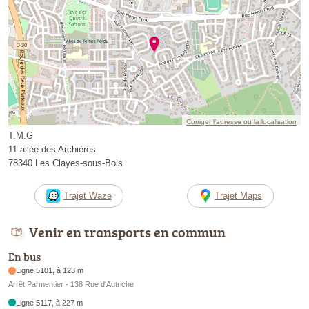
Corriger l’adresse ou la localisation
T.M.G
11 allée des Archières
78340 Les Clayes-sous-Bois
Trajet Waze
Trajet Maps
Venir en transports en commun
En bus
Ligne 5101, à 123 m
Arrêt Parmentier - 138 Rue d'Autriche
Ligne 5117, à 227 m