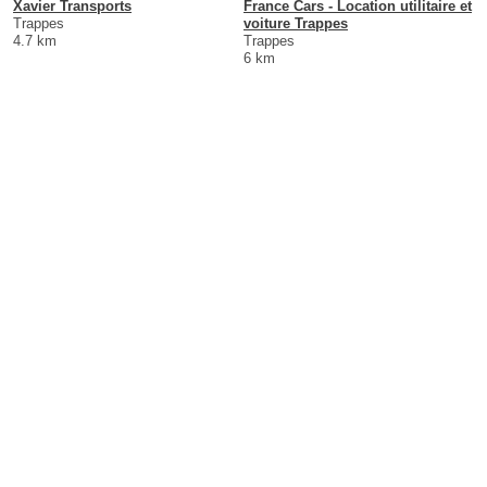
Xavier Transports
France Cars - Location utilitaire et
Trappes
voiture Trappes
4.7 km
Trappes
6 km