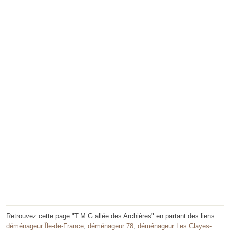
Retrouvez cette page "T.M.G allée des Archières" en partant des liens :
déménageur Île-de-France
,
déménageur 78
,
déménageur Les Clayes-