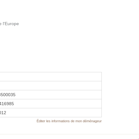
e l'Europe
8500035
416985
2012
Éditer les informations de mon déménageur