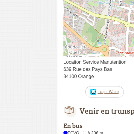
Location Service Manutention
639 Rue des Pays Bas
84100 Orange
Trajet Waze
Venir en trans
En bus
TCVO L1, à 206 m