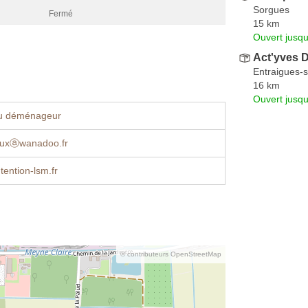
Sorgues
Fermé
15 km
Ouvert jusq
Act'yves
Entraigues-s
16 km
Ouvert jusqu
u déménageur
euxⓐwanadoo.fr
ention-lsm.fr
© contributeurs OpenStreetMap