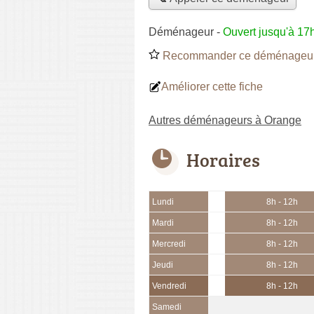
Déménageur
-
Ouvert jusqu'à 17
Recommander ce déménageu
Améliorer cette fiche
Autres déménageurs à Orange
Horaires
Lundi
8h - 12h
Mardi
8h - 12h
Mercredi
8h - 12h
Jeudi
8h - 12h
Vendredi
8h - 12h
Samedi