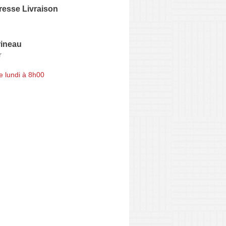
resse Livraison
rineau
r
e lundi à 8h00