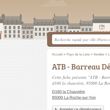
Accueil
>
Pays de la Loire
>
Vendée
>
L
ATB - Barreau 
Cette fiche présente "ATB - Ba
d160 la chauvière
, 85000 La Ro
D160 la Chauvière
85000 La Roche-sur-Yon
📞 Appeler ce déménageur