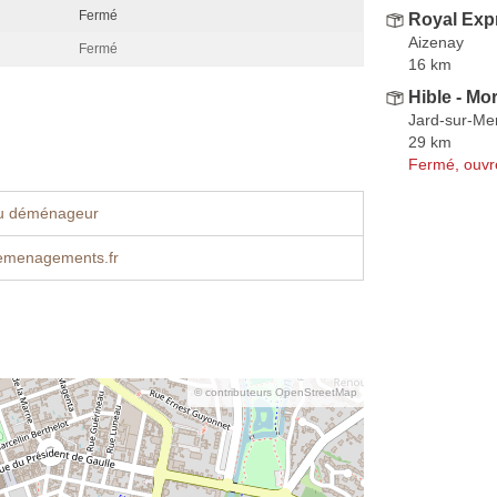
Fermé
Royal Exp
Aizenay
Fermé
16 km
Hible - Mo
Jard-sur-Me
29 km
Fermé, ouvr
u déménageur
emenagements.fr
© contributeurs OpenStreetMap