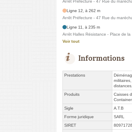
Arrêt Préfecture - 47 Rue du maréchal
Ligne 12, à 262 m
Arrêt Préfecture - 47 Rue du maréchal
Ligne 11, à 235 m
Arrêt Halles Résistance - Place de la
Voir tout
Informations
Prestations
Déménag
militaire
distances
Produits
Caisses 
Containe
Sigle
A.T.B
Forme juridique
SARL
SIRET
8097172