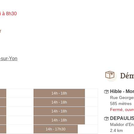
i à 8h30
r
-sur-Yon
Dém
Hible - Mo
14h - 18h
Rue George
14h - 18h
585 mètres
Fermé, ouvr
14h - 18h
DEPAULIS
14h - 18h
Malidor d'En
14h - 17h30
2.4 km