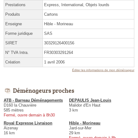
Prestations
Express, International, Objets lourds
Produits
Cartons
Enseigne
Hible - Morineau
Forme juridique
SAS
SIRET
30329126400156
N° TVA Intra.
FR30303291264
Création
1 avril 2006
Éditer les informations de mon déménageur
Déménageurs proches
ATB - Barreau Déménagements
DEPAULIS Jean-Louis
D160 la Chauvière
Malidor d'En Haut
585 mètres
3 km
Fermé, ouvre demain à 8h30
Royal Expresse Livraison
Hible - Morineau
Aizenay
Jard-sur-Mer
16 km
29 km
Fermé, ouvre demain à 8h