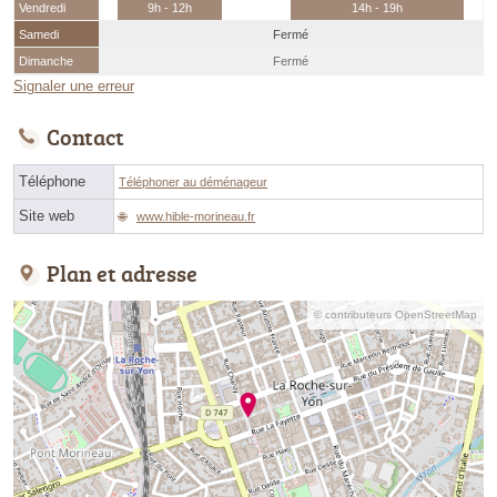
Vendredi
9h - 12h
14h - 19h
Samedi
Fermé
Dimanche
Fermé
Signaler une erreur
Contact
Téléphone
Téléphoner au déménageur
Site web
www.hible-morineau.fr
Plan et adresse
© contributeurs OpenStreetMap