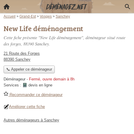
Accueil
>
Grand-Est
>
Vosges
>
Sanchey
New Life déménagement
Cette fiche présente "New Life déménagement", déménageur situé
route
des forges
, 88390 Sanchey.
21 Route des Forges
88390 Sanchey
📞 Appeler ce déménageur
Déménageur
-
Fermé, ouvre demain à 8h
Services :
devis en ligne
Recommander ce déménageur
Améliorer cette fiche
Autres déménageurs à Sanchey