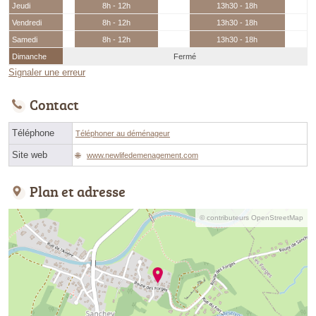
Jeudi
8h - 12h
13h30 - 18h
Vendredi
8h - 12h
13h30 - 18h
Samedi
8h - 12h
13h30 - 18h
Dimanche
Fermé
Signaler une erreur
Contact
Téléphone
Téléphoner au déménageur
Site web
www.newlifedemenagement.com
Plan et adresse
© contributeurs OpenStreetMap