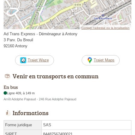
Corriger l’adresse ou la localisation
Ad Trans Express - Déménageur à Antony
3 Parv. Du Breuil
92160 Antony
Trajet Waze
Trajet Maps
Venir en transports en commun
En bus
Ligne 409, à 149 m
Arrêt Adolphe Pajeaud - 246 Rue Adolphe Pajeaud
Informations
Forme juridique
SAS
SIRET
84487567400021