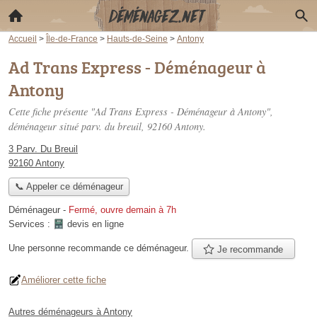
Accueil
>
Île-de-France
>
Hauts-de-Seine
>
Antony
Ad Trans Express - Déménageur à
Antony
Cette fiche présente "Ad Trans Express - Déménageur à Antony",
déménageur situé
parv. du breuil
, 92160 Antony.
3 Parv. Du Breuil
92160 Antony
📞 Appeler ce déménageur
Déménageur
-
Fermé, ouvre demain à 7h
Services :
devis en ligne
Une personne
recommande
ce déménageur.
Je recommande
Améliorer cette fiche
Autres déménageurs à Antony