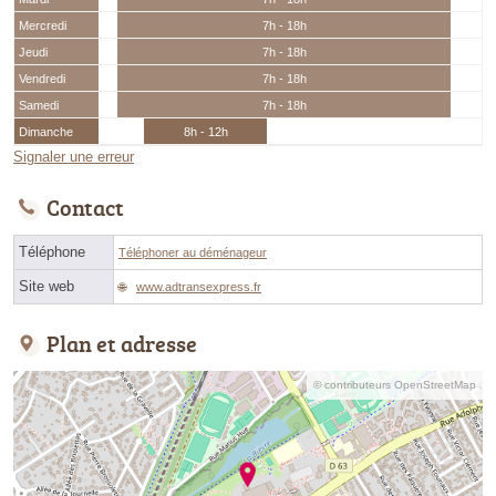
Mercredi
7h - 18h
Jeudi
7h - 18h
Vendredi
7h - 18h
Samedi
7h - 18h
Dimanche
8h - 12h
Signaler une erreur
Contact
Téléphone
Téléphoner au déménageur
Site web
www.adtransexpress.fr
Plan et adresse
© contributeurs OpenStreetMap