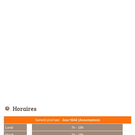
Horaires
Samedi prochain :
Jour férié (Assomption)
Lundi
7h - 18h
Mardi
7h - 18h