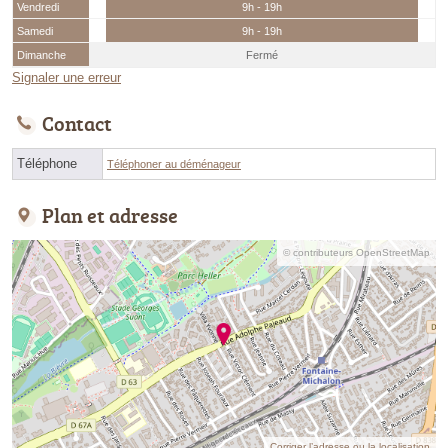
Vendredi
9h - 19h
Samedi
9h - 19h
Dimanche
Fermé
Signaler une erreur
Contact
Téléphone
Téléphoner au déménageur
Plan et adresse
© contributeurs OpenStreetMap
Corriger l’adresse ou la localisation