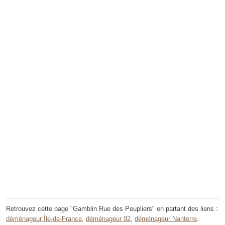
Retrouvez cette page "Gamblin Rue des Peupliers" en partant des liens :
déménageur Île-de-France
,
déménageur 92
,
déménageur Nanterre
.