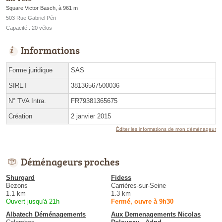
Square Victor Basch, à 961 m
503 Rue Gabriel Péri
Capacité : 20 vélos
Informations
Forme juridique
SAS
SIRET
38136567500036
N° TVA Intra.
FR79381365675
Création
2 janvier 2015
Éditer les informations de mon déménageur
Déménageurs proches
Shurgard
Fidess
Bezons
Carrières-sur-Seine
1.1 km
1.3 km
Ouvert jusqu'à 21h
Fermé, ouvre à 9h30
Albatech Déménagements
Aux Demenagements Nicolas