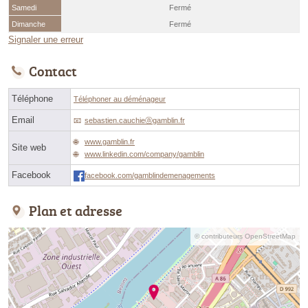
Samedi
Fermé
Dimanche
Fermé
Signaler une erreur
Contact
Téléphone
Téléphoner au déménageur
Email
sebastien.cauchieⓐgamblin.fr
www.gamblin.fr
Site web
www.linkedin.com/company/gamblin
Facebook
facebook.com/gamblindemenagements
Plan et adresse
© contributeurs OpenStreetMap