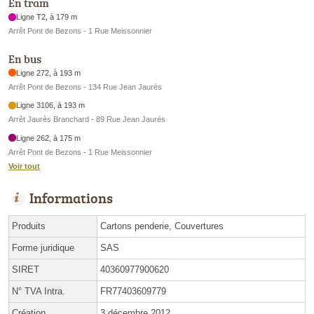
En tram
Ligne T2, à 179 m
Arrêt Pont de Bezons - 1 Rue Meissonnier
En bus
Ligne 272, à 193 m
Arrêt Pont de Bezons - 134 Rue Jean Jaurés
Ligne 3106, à 193 m
Arrêt Jaurès Branchard - 89 Rue Jean Jaurés
Ligne 262, à 175 m
Arrêt Pont de Bezons - 1 Rue Meissonnier
Voir tout
Informations
Produits
Cartons penderie, Couvertures
Forme juridique
SAS
SIRET
40360977900620
N° TVA Intra.
FR77403609779
Création
3 décembre 2012