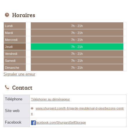
Horaires
Lundi
7h - 21h
Mardi
7h - 21h
Mercredi
7h - 21h
Jeudi
7h - 21h
Vendredi
7h - 21h
Samedi
7h - 21h
Dimanche
7h - 21h
Signaler une erreur
Contact
Téléphone
Téléphoner au déménageur
www.shurgard.com/fr-fr/garde-meuble/val-d-oise/bezons-centr
Site web
e
Facebook
facebook.com/ShurgardSelfStorage