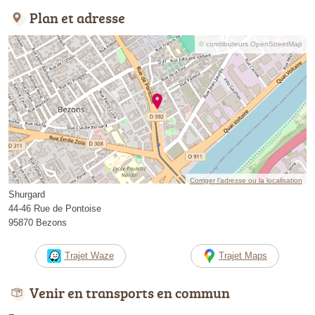
Plan et adresse
© contributeurs OpenStreetMap
Corriger l’adresse ou la localisation
Shurgard
44-46 Rue de Pontoise
95870 Bezons
Trajet Waze
Trajet Maps
Venir en transports en commun