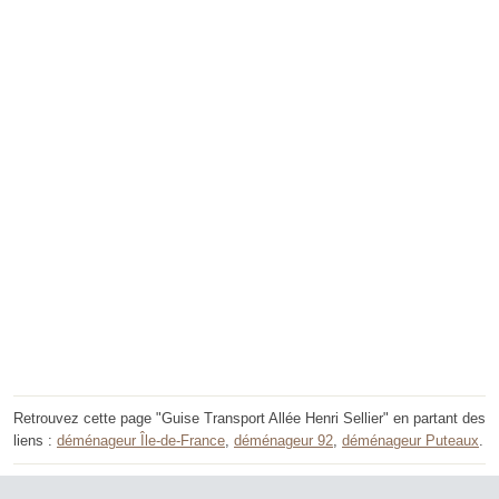
Retrouvez cette page "Guise Transport Allée Henri Sellier" en partant des
liens :
déménageur Île-de-France
,
déménageur 92
,
déménageur Puteaux
.