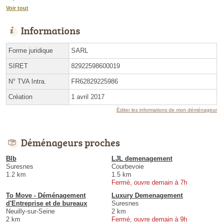
Voir tout
Informations
Forme juridique
SARL
SIRET
82922598600019
N° TVA Intra.
FR62829225986
Création
1 avril 2017
Éditer les informations de mon déménageur
Déménageurs proches
Blb
LJL demenagement
Suresnes
Courbevoie
1.2 km
1.5 km
Fermé, ouvre demain à 7h
To Move - Déménagement
Luxury Demenagement
d'Entreprise et de bureaux
Suresnes
Neuilly-sur-Seine
2 km
2 km
Fermé, ouvre demain à 9h