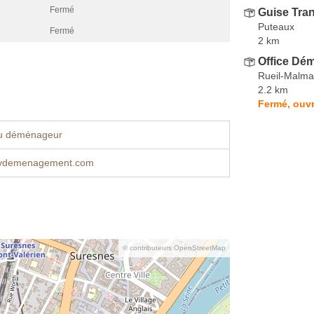
Fermé
Guise Tra
Puteaux
Fermé
2 km
Office Dé
Rueil-Malma
2.2 km
Fermé, ouvr
u déménageur
rydemenagement.com
© contributeurs OpenStreetMap