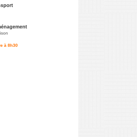
nsport
ménagement
ison
e à 8h30