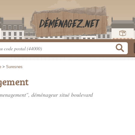
e
>
Suresnes
gement
emenagement", déménageur situé
boulevard