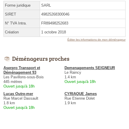
Forme juridique
SARL
SIRET
49825268300046
N° TVA Intra.
FR89498252683
Création
1 octobre 2018
Éditer les informations de mon déménageur
Déménageurs proches
Aserpro Transport et
Demenagements SEIGNEUR
Déménagement 93
Le Raincy
Les Pavillons-sous-Bois
1.4 km
445 mètres
Ouvert jusqu'à 18h
Ouvert jusqu'à 18h
Lucas Outre-mer
CYRIAQUE James
Rue Marcel Dassault
Rue Etienne Dolet
1.8 km
1.9 km
Ouvert jusqu'à 18h