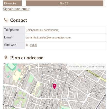
Dimanche
8h - 22h
Signaler une erreur
Contact
Téléphone
Téléphoner au déménageur
Email
jamila.kouiderⓐavoscomptes.com
Site web
tdrh.fr
Plan et adresse
© contributeurs OpenStreetMap