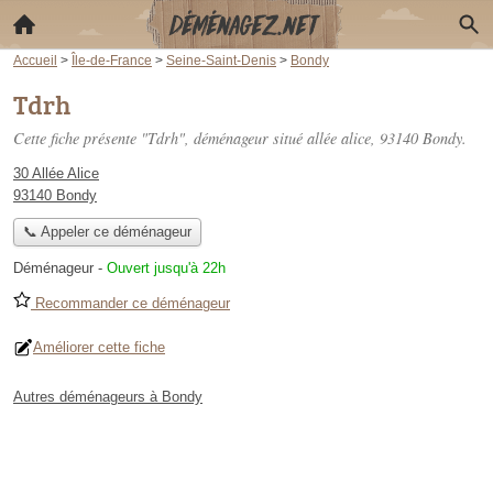
Accueil
>
Île-de-France
>
Seine-Saint-Denis
>
Bondy
Tdrh
Cette fiche présente "Tdrh", déménageur situé
allée alice
, 93140 Bondy.
30 Allée Alice
93140 Bondy
📞 Appeler ce déménageur
Déménageur
-
Ouvert jusqu'à 22h
Recommander ce déménageur
Améliorer cette fiche
Autres déménageurs à Bondy