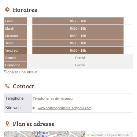
Horaires
Lundi
8h30 - 18h
Mardi
8h30 - 18h
Mercredi
8h30 - 18h
Jeudi
8h30 - 18h
Vendredi
8h30 - 18h
Samedi
Fermé
Dimanche
Fermé
Signaler une erreur
Contact
Téléphone
Téléphoner au déménageur
Site web
www.demenagements-seigneur.com
Plan et adresse
© contributeurs OpenStreetMap