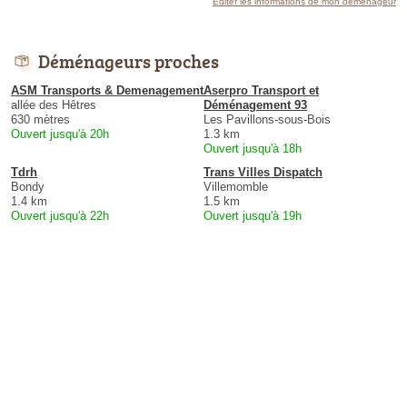
Éditer les informations de mon déménageur
Déménageurs proches
ASM Transports & Demenagement
Aserpro Transport et
allée des Hêtres
Déménagement 93
630 mètres
Les Pavillons-sous-Bois
Ouvert jusqu'à 20h
1.3 km
Ouvert jusqu'à 18h
Tdrh
Trans Villes Dispatch
Bondy
Villemomble
1.4 km
1.5 km
Ouvert jusqu'à 22h
Ouvert jusqu'à 19h