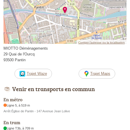
Corriger l’adresse ou la localisation
MIOTTO Déménagements
29 Quai de l'Ourcq
93500 Pantin
Trajet Waze
Trajet Maps
Venir en transports en commun
En métro
Ligne 5, à 519 m
Arrêt Église de Pantin - 147 Avenue Jean Lolive
En tram
Ligne T3b, à 709 m