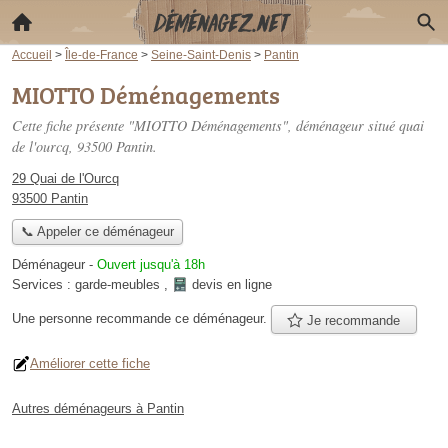
Accueil
>
Île-de-France
>
Seine-Saint-Denis
>
Pantin
MIOTTO Déménagements
Cette fiche présente "MIOTTO Déménagements", déménageur situé
quai
de l'ourcq
, 93500 Pantin.
29 Quai de l'Ourcq
93500 Pantin
📞 Appeler ce déménageur
Déménageur
-
Ouvert jusqu'à 18h
Services :
garde-meubles
,
devis en ligne
Une personne
recommande
ce déménageur.
Je recommande
Améliorer cette fiche
Autres déménageurs à Pantin