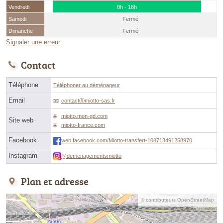
Vendredi
8h - 18h
Samedi
Fermé
Dimanche
Fermé
Signaler une erreur
Contact
Téléphone
Téléphoner au déménageur
Email
contactⓐmiotto-sas.fr
miotto.mon-gd.com
Site web
miotto-france.com
Facebook
web.facebook.com/Miotto-transfert-108713491258970
Instagram
@demenagementsmiotto
Plan et adresse
© contributeurs OpenStreetMap