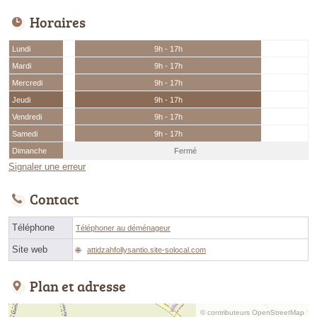
Horaires
Lundi
9h - 17h
Mardi
9h - 17h
Mercredi
9h - 17h
Jeudi
9h - 17h
Vendredi
9h - 17h
Samedi
9h - 17h
Dimanche
Fermé
Signaler une erreur
Contact
Téléphone
Téléphoner au déménageur
Site web
attidzahfollysantio.site-solocal.com
Plan et adresse
© contributeurs OpenStreetMap