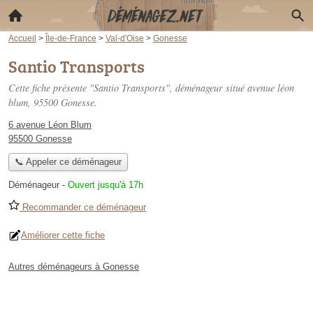
Accueil
>
Île-de-France
>
Val-d'Oise
>
Gonesse
Santio Transports
Cette fiche présente "Santio Transports", déménageur situé
avenue léon
blum
, 95500 Gonesse.
6 avenue Léon Blum
95500 Gonesse
📞 Appeler ce déménageur
Déménageur
-
Ouvert jusqu'à 17h
Recommander ce déménageur
Améliorer cette fiche
Autres déménageurs à Gonesse