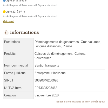
Ligne 24 S, à 97 m
Arrêt Raymond Poincaré - 42 Square du Nord
Ligne 22, à 97 m
Arrêt Raymond Poincaré - 42 Square du Nord
Voir tout
Informations
Prestations
Déménagements de gendarmes, Gros volumes,
Longues distances, Pianos
Produits
Caisses de déménagement, Cartons,
Couvertures
Nom commercial
Santio Transports
Forme juridique
Entrepreneur individuel
SIRET
39820846200026
N° TVA Intra.
FR73398208462
Création
5 novembre 2018
Éditer les informations de mon déménageur