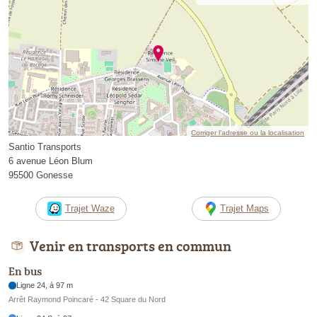
Corriger l’adresse ou la localisation
Santio Transports
6 avenue Léon Blum
95500 Gonesse
Trajet Waze
Trajet Maps
Venir en transports en commun
En bus
Ligne 24, à 97 m
Arrêt Raymond Poincaré - 42 Square du Nord