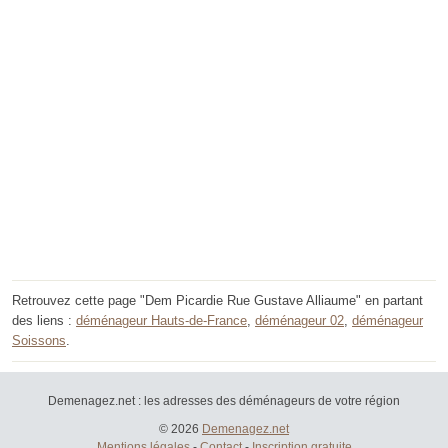
Retrouvez cette page "Dem Picardie Rue Gustave Alliaume" en partant
des liens :
déménageur Hauts-de-France
,
déménageur 02
,
déménageur
Soissons
.
Demenagez.net : les adresses des déménageurs de votre région
© 2026
Demenagez.net
Mentions légales
-
Contact
-
Inscription gratuite