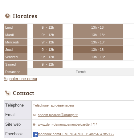
Horaires
Lundi
9h - 12h
13h - 18h
Mardi
9h - 12h
13h - 18h
Mercredi
9h - 12h
13h - 18h
Jeudi
9h - 12h
13h - 18h
Vendredi
9h - 12h
13h - 18h
Samedi
9h - 12h
Dimanche
Fermé
Signaler une erreur
Contact
Téléphone
Téléphoner au déménageur
Email
sndem.picardieⓐorange.fr
Site web
www.dem-demenagement-picardie.fr/fr/
Facebook
facebook.com/DEM-PICARDIE-194825434785966/