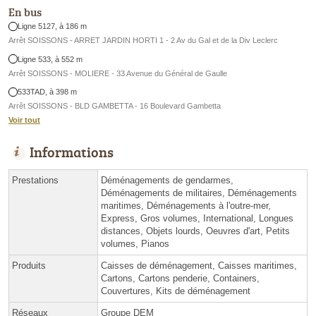
En bus
Ligne 5127, à 186 m
Arrêt SOISSONS - ARRET JARDIN HORTI 1 - 2 Av du Gal et de la Div Leclerc
Ligne 533, à 552 m
Arrêt SOISSONS - MOLIERE - 33 Avenue du Général de Gaulle
533TAD, à 398 m
Arrêt SOISSONS - BLD GAMBETTA - 16 Boulevard Gambetta
Voir tout
Informations
Prestations
Déménagements de gendarmes,
Déménagements de militaires, Déménagements
maritimes, Déménagements à l'outre-mer,
Express, Gros volumes, International, Longues
distances, Objets lourds, Oeuvres d'art, Petits
volumes, Pianos
Produits
Caisses de déménagement, Caisses maritimes,
Cartons, Cartons penderie, Containers,
Couvertures, Kits de déménagement
Réseaux
Groupe DEM