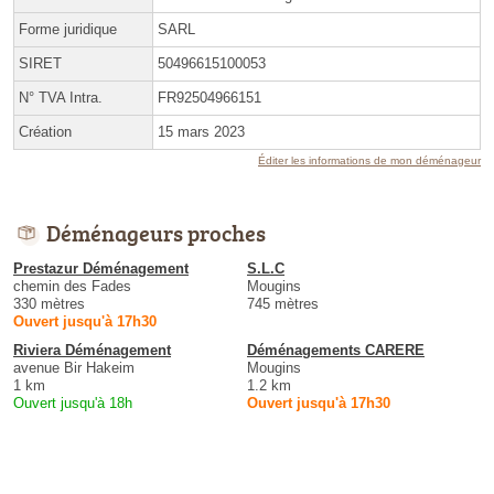
Forme juridique
SARL
SIRET
50496615100053
N° TVA Intra.
FR92504966151
Création
15 mars 2023
Éditer les informations de mon déménageur
Déménageurs proches
Prestazur Déménagement
S.L.C
chemin des Fades
Mougins
330 mètres
745 mètres
Ouvert jusqu'à 17h30
Riviera Déménagement
Déménagements CARERE
avenue Bir Hakeim
Mougins
1 km
1.2 km
Ouvert jusqu'à 18h
Ouvert jusqu'à 17h30