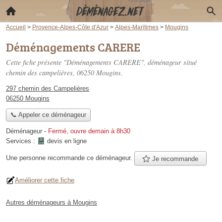
Accueil
>
Provence-Alpes-Côte d'Azur
>
Alpes-Maritimes
>
Mougins
Déménagements CARERE
Cette fiche présente "Déménagements CARERE", déménageur situé
chemin des campelières
, 06250 Mougins.
297 chemin des Campelières
06250 Mougins
📞 Appeler ce déménageur
Déménageur
-
Fermé, ouvre demain à 8h30
Services :
devis en ligne
Une personne
recommande
ce déménageur.
Je recommande
Améliorer cette fiche
Autres déménageurs à Mougins