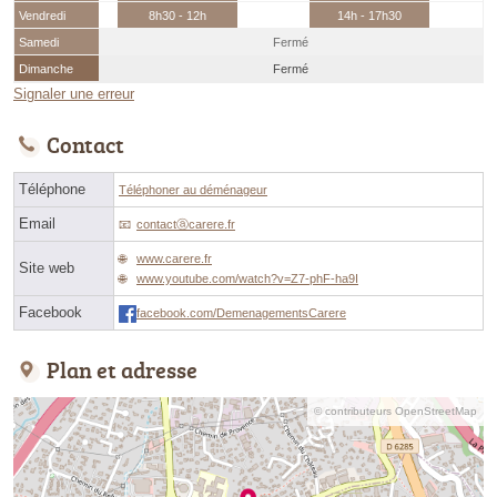
Vendredi
8h30 - 12h
14h - 17h30
Samedi
Fermé
Dimanche
Fermé
Signaler une erreur
Contact
Téléphone
Téléphoner au déménageur
Email
contactⓐcarere.fr
www.carere.fr
Site web
www.youtube.com/watch?v=Z7-phF-ha9I
Facebook
facebook.com/DemenagementsCarere
Plan et adresse
© contributeurs OpenStreetMap