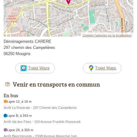
Corriger l’adresse ou la localisation
Déménagements CARERE
297 chemin des Campelières
06250 Mougins
Trajet Waze
Trajet Maps
Venir en transports en commun
En bus
Ligne 12, à 18 m
Arrêt La Roseraie - 297 Chemin des Campelieres
Ligne B, à 343 m
Arrêt Val des Fées - 153 Avenue Franklin Roosevelt
Ligne 28, à 359 m
Arrêt Blanchisserie - 2308f Avenue Marechal Juin