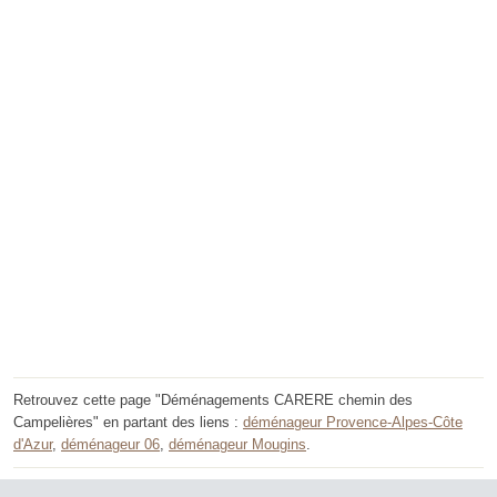
Retrouvez cette page "Déménagements CARERE chemin des
Campelières" en partant des liens :
déménageur Provence-Alpes-Côte
d'Azur
,
déménageur 06
,
déménageur Mougins
.