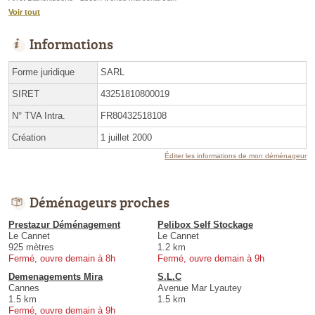
Voir tout
Informations
Forme juridique
SARL
SIRET
43251810800019
N° TVA Intra.
FR80432518108
Création
1 juillet 2000
Éditer les informations de mon déménageur
Déménageurs proches
Prestazur Déménagement
Pelibox Self Stockage
Le Cannet
Le Cannet
925 mètres
1.2 km
Fermé, ouvre demain à 8h
Fermé, ouvre demain à 9h
Demenagements Mira
S.L.C
Cannes
Avenue Mar Lyautey
1.5 km
1.5 km
Fermé, ouvre demain à 9h