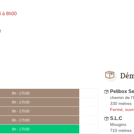
i à 8h00
r
Dém
Pelibox Se
8h - 17h30
chemin de l'
8h - 17h30
330 mètres
Fermé, ouvr
8h - 17h30
S.L.C
8h - 17h30
Mougins
8h - 17h30
710 mètres