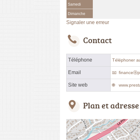
Samedi
Dimanche
Signaler une erreur
Contact
Téléphone
Téléphoner a
Email
financeⓐp
Site web
www.prest
Plan et adresse