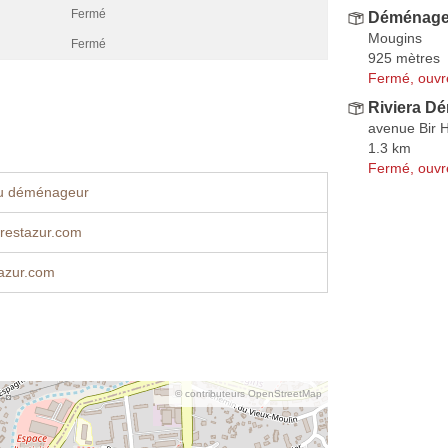
Fermé
Déménag
Mougins
Fermé
925 mètres
Fermé, ouvr
Riviera D
avenue Bir 
1.3 km
Fermé, ouvr
u déménageur
restazur.com
azur.com
© contributeurs OpenStreetMap