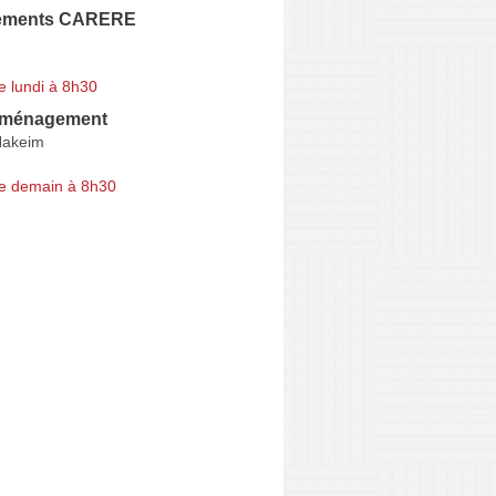
ements CARERE
e lundi à 8h30
éménagement
Hakeim
e demain à 8h30