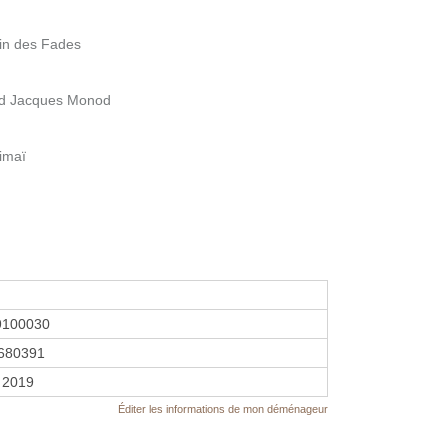
in des Fades
ard Jacques Monod
imaï
9100030
680391
 2019
Éditer les informations de mon déménageur