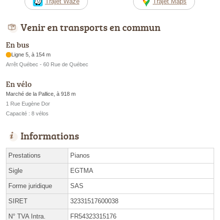
Trajet Waze
Trajet Maps
Venir en transports en commun
En bus
Ligne 5, à 154 m
Arrêt Québec - 60 Rue de Québec
En vélo
Marché de la Pallice, à 918 m
1 Rue Eugène Dor
Capacité : 8 vélos
Informations
Prestations
Pianos
Sigle
EGTMA
Forme juridique
SAS
SIRET
32331517600038
N° TVA Intra.
FR54323315176