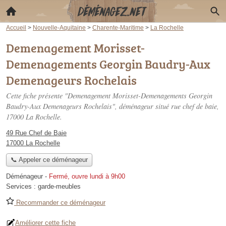
Accueil
>
Nouvelle-Aquitaine
>
Charente-Maritime
>
La Rochelle
Demenagement Morisset-
Demenagements Georgin Baudry-Aux
Demenageurs Rochelais
Cette fiche présente "Demenagement Morisset-Demenagements Georgin
Baudry-Aux Demenageurs Rochelais", déménageur situé
rue chef de baie
,
17000 La Rochelle.
49 Rue Chef de Baie
17000 La Rochelle
📞 Appeler ce déménageur
Déménageur
-
Fermé, ouvre lundi à 9h00
Services :
garde-meubles
Recommander ce déménageur
Améliorer cette fiche