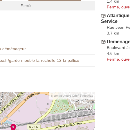
1.4 km
Fermé
Fermé, ouvr
Atlantiqu
Service
Rue Jean Pe
3.7 km
Demenagem
Boulevard Jo
u déménageur
4.6 km
Fermé, ouvr
x.fr/garde-meuble-la-rochelle-12-la-pallice
© contributeurs OpenStreetMap