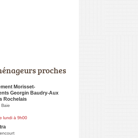
énageurs proches
ent Morisset-
ts Georgin Baudry-Aux
 Rochelais
 Baie
e lundi à 9h00
tra
encourt