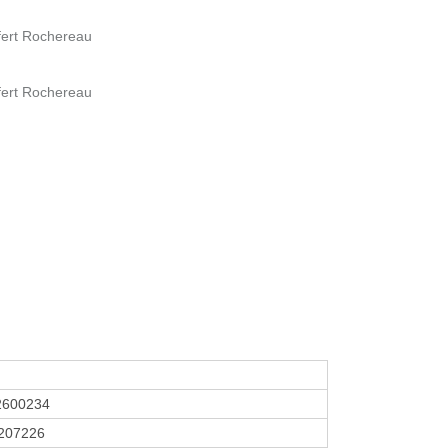
fert Rochereau
fert Rochereau
2600234
207226