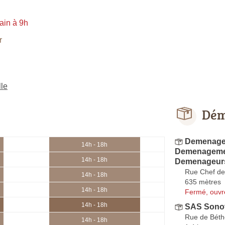
ain à 9h
r
le
Dém
Demenagem
14h - 18h
Demenagemen
14h - 18h
Demenageurs
Rue Chef de
14h - 18h
635 mètres
14h - 18h
Fermé, ouvr
14h - 18h
SAS Sono
Rue de Béth
14h - 18h