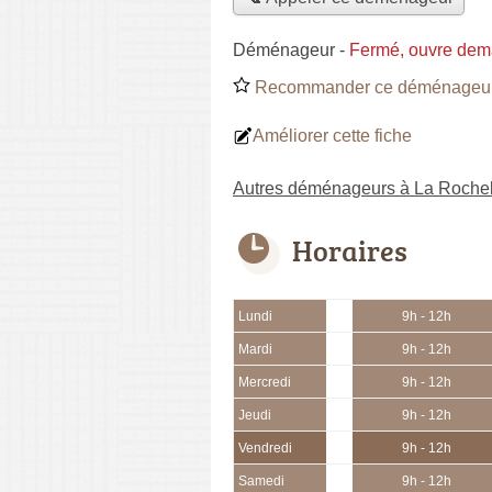
Déménageur
-
Fermé, ouvre dem
Recommander ce déménageu
Améliorer cette fiche
Autres déménageurs à La Rochel
Horaires
Lundi
9h - 12h
Mardi
9h - 12h
Mercredi
9h - 12h
Jeudi
9h - 12h
Vendredi
9h - 12h
Samedi
9h - 12h