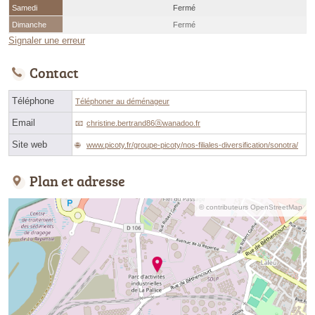
Samedi
Fermé
Dimanche
Fermé
Signaler une erreur
Contact
Téléphone
Téléphoner au déménageur
Email
christine.bertrand86ⓐwanadoo.fr
Site web
www.picoty.fr/groupe-picoty/nos-filiales-diversification/sonotra/
Plan et adresse
© contributeurs OpenStreetMap