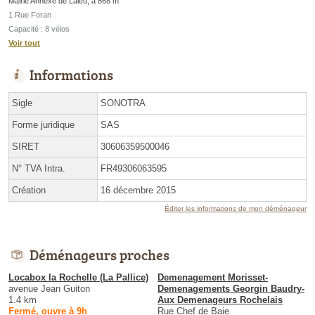
Mairie Annexe de Laleu, à 868 m
1 Rue Foran
Capacité : 8 vélos
Voir tout
Informations
Sigle
SONOTRA
Forme juridique
SAS
SIRET
30606359500046
N° TVA Intra.
FR49306063595
Création
16 décembre 2015
Éditer les informations de mon déménageur
Déménageurs proches
Locabox la Rochelle (La Pallice)
Demenagement Morisset-
avenue Jean Guiton
Demenagements Georgin Baudry-
1.4 km
Aux Demenageurs Rochelais
Fermé, ouvre à 9h
Rue Chef de Baie