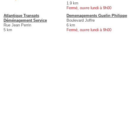
1.9 km
Fermé, ouvre lundi à 9h00
Atlantique Transpts
Demenagements Guelin Philippe
Déménagement Service
Boulevard Joffre
Rue Jean Perrin
6 km
5 km
Fermé, ouvre lundi à 9h00