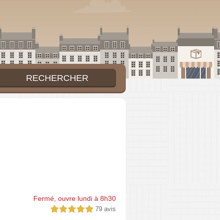
Fermé, ouvre lundi à 8h30
79 avis
5,0 étoiles sur 5