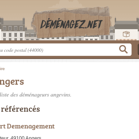
ire
ngers
liste des
déménageurs angevins
.
référencés
ert Demenagement
teur, 49100 Angers