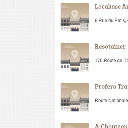
Locakase A
8 Rue du Patis,
Resotainer
170 Route de Bo
Profero Tra
Route Nationale
A-Chanteau