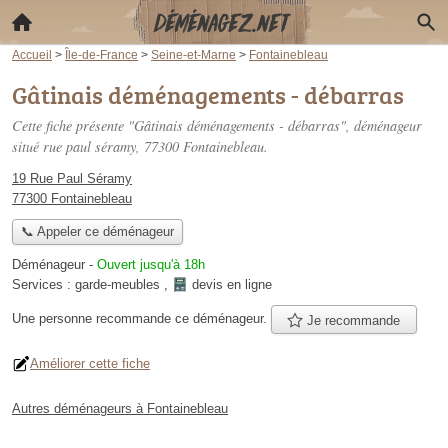
Accueil
>
Île-de-France
>
Seine-et-Marne
>
Fontainebleau
Gâtinais déménagements - débarras
Cette fiche présente "Gâtinais déménagements - débarras", déménageur
situé
rue paul séramy
, 77300 Fontainebleau.
19 Rue Paul Séramy
77300 Fontainebleau
📞 Appeler ce déménageur
Déménageur
-
Ouvert jusqu'à 18h
Services :
garde-meubles
,
devis en ligne
Une personne
recommande
ce déménageur.
Je recommande
Améliorer cette fiche
Autres déménageurs à Fontainebleau