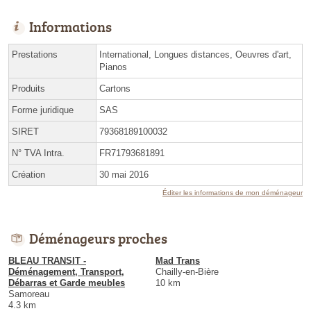
Informations
Prestations
International, Longues distances, Oeuvres d'art,
Pianos
Produits
Cartons
Forme juridique
SAS
SIRET
79368189100032
N° TVA Intra.
FR71793681891
Création
30 mai 2016
Éditer les informations de mon déménageur
Déménageurs proches
BLEAU TRANSIT -
Mad Trans
Déménagement, Transport,
Chailly-en-Bière
Débarras et Garde meubles
10 km
Samoreau
4.3 km