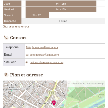
Jeudi
9h - 18h
Vendredi
9h - 18h
Samedi
9h - 12h
Dimanche
Fermé
Signaler une erreur
Contact
Téléphone
Téléphoner au déménageur
Email
dem.gatinaisⓐgmail.com
Site web
gatinais-demenagement.com
Plan et adresse
© contributeurs OpenStreetMap