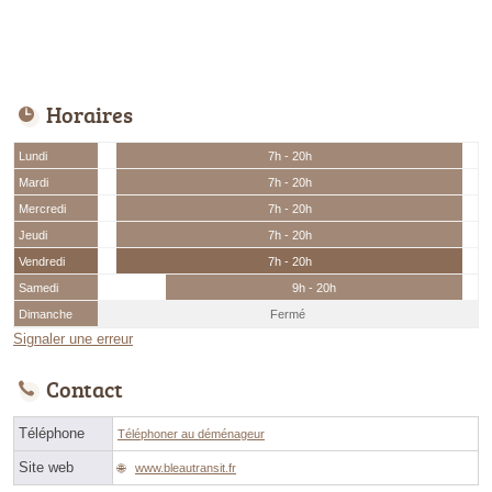
Horaires
Lundi
7h - 20h
Mardi
7h - 20h
Mercredi
7h - 20h
Jeudi
7h - 20h
Vendredi
7h - 20h
Samedi
9h - 20h
Dimanche
Fermé
Signaler une erreur
Contact
Téléphone
Téléphoner au déménageur
Site web
www.bleautransit.fr