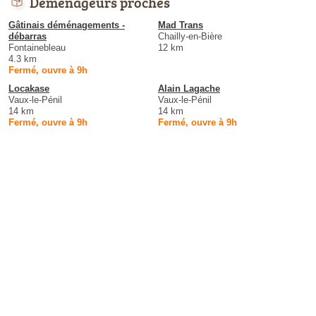
Déménageurs proches
Gâtinais déménagements -
Mad Trans
débarras
Chailly-en-Bière
Fontainebleau
12 km
4.3 km
Fermé, ouvre à 9h
Locakase
Alain Lagache
Vaux-le-Pénil
Vaux-le-Pénil
14 km
14 km
Fermé, ouvre à 9h
Fermé, ouvre à 9h